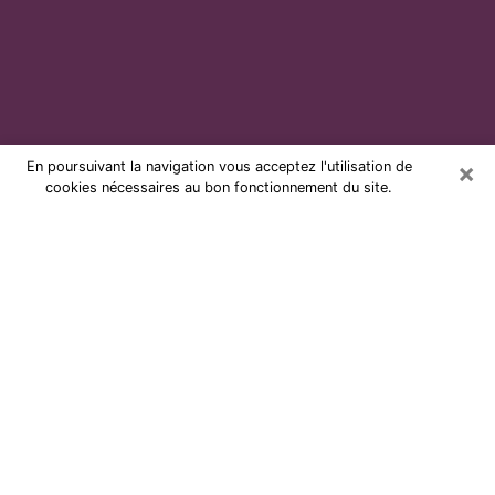
×
En poursuivant la navigation vous acceptez l'utilisation de
cookies nécessaires au bon fonctionnement du site.
Voyante par téléphone et pas chère
à Roquebrune-Cap-Martin
Grâce à la voyance de nos jours, vous pouvez
aisément découvrir beaucoup sur votre vie passée,
celle actuelle ainsi que sur les événements majeurs qui
peuvent arriver. Le nombre de personnes qui se
tournent vers la voyance est très loin d’être
négligeable à cause des nombreux avantages qu’on
peut y trouver. Malheureusement, un problème se
pose. Il n’est en effet pas toujours aisé de dénicher la