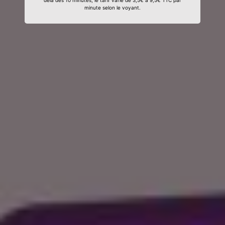
delà des 10 minutes, le tarif varie de 3,5€ à 9,5€ TTC par
minute selon le voyant.