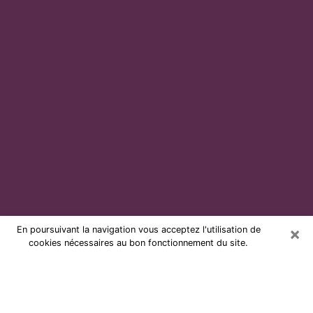
×
En poursuivant la navigation vous acceptez l'utilisation de
cookies nécessaires au bon fonctionnement du site.
Voyante par téléphone et pas chère
à Vitrolles
Grâce à la voyance de nos jours, vous pouvez