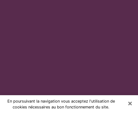
×
En poursuivant la navigation vous acceptez l'utilisation de
cookies nécessaires au bon fonctionnement du site.
Voyante par téléphone et pas chère
à Talence
Grâce à la voyance de nos jours, vous pouvez