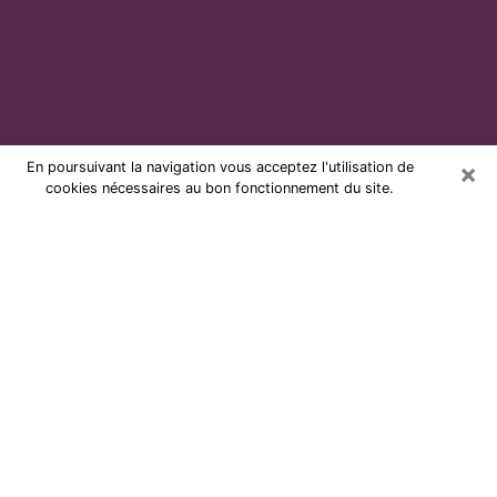
×
En poursuivant la navigation vous acceptez l'utilisation de
cookies nécessaires au bon fonctionnement du site.
Voyante par téléphone et pas chère
à Saint-Orens-de-Gameville
Grâce à la voyance de nos jours, vous pouvez
aisément découvrir beaucoup sur votre vie passée,
celle actuelle ainsi que sur les événements majeurs qui
peuvent arriver. Le nombre de personnes qui se
tournent vers la voyance est très loin d’être
négligeable à cause des nombreux avantages qu’on
peut y trouver. Malheureusement, un problème se
pose. Il n’est en effet pas toujours aisé de dénicher la