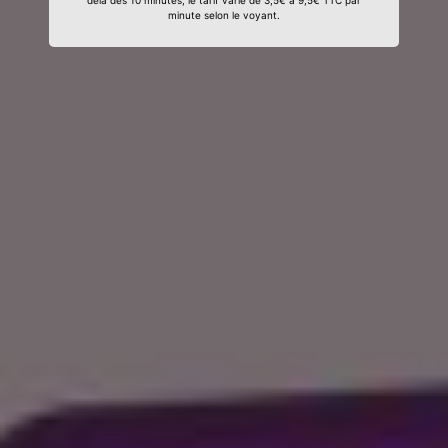
delà des 10 minutes, le tarif varie de 3,5€ à 9,5€ TTC par
minute selon le voyant.