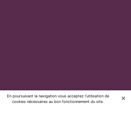
×
En poursuivant la navigation vous acceptez l'utilisation de
cookies nécessaires au bon fonctionnement du site.
Voyante par téléphone et pas chère
à Vitré
Grâce à la voyance de nos jours, vous pouvez