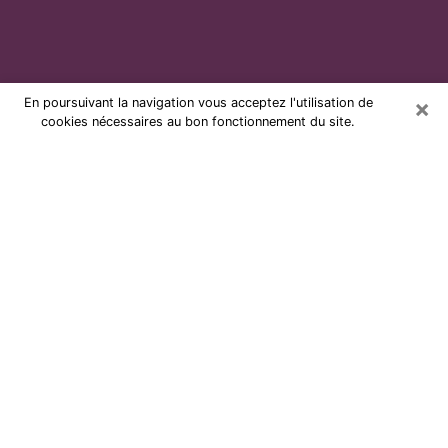
×
En poursuivant la navigation vous acceptez l'utilisation de
cookies nécessaires au bon fonctionnement du site.
Voyante par téléphone et pas chère
à Andrézieux-Bouthéon
Grâce à la voyance de nos jours, vous pouvez
aisément découvrir beaucoup sur votre vie passée,
celle actuelle ainsi que sur les événements majeurs qui
peuvent arriver. Le nombre de personnes qui se
tournent vers la voyance est très loin d’être
négligeable à cause des nombreux avantages qu’on
peut y trouver. Malheureusement, un problème se
pose. Il n’est en effet pas toujours aisé de dénicher la
voyante idéale, celle qui comprend réellement les arts
divinatoires et qui sera capable de prédire votre avenir