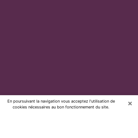
×
En poursuivant la navigation vous acceptez l'utilisation de
cookies nécessaires au bon fonctionnement du site.
Voyante par téléphone et pas chère
à Granville
Grâce à la voyance de nos jours, vous pouvez