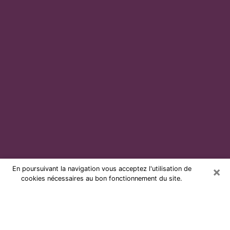
×
En poursuivant la navigation vous acceptez l'utilisation de
cookies nécessaires au bon fonctionnement du site.
Voyante par téléphone et pas chère
à Pluvigner
Grâce à la voyance de nos jours, vous pouvez