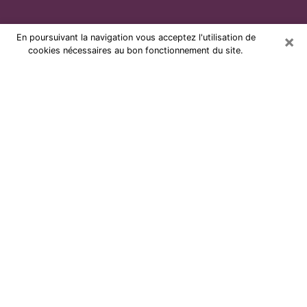
×
En poursuivant la navigation vous acceptez l'utilisation de
cookies nécessaires au bon fonctionnement du site.
Voyante par téléphone et pas chère
à Faches-Thumesnil
Grâce à la voyance de nos jours, vous pouvez
aisément découvrir beaucoup sur votre vie passée,
celle actuelle ainsi que sur les événements majeurs qui
peuvent arriver. Le nombre de personnes qui se
tournent vers la voyance est très loin d’être
négligeable à cause des nombreux avantages qu’on
peut y trouver. Malheureusement, un problème se
pose. Il n’est en effet pas toujours aisé de dénicher la
voyante idéale, celle qui comprend réellement les arts
divinatoires et qui sera capable de prédire votre avenir
à la perfection. Si vous recherchez alors une voyante à
Faches-Thumesnil sérieuse qui saura résoudre