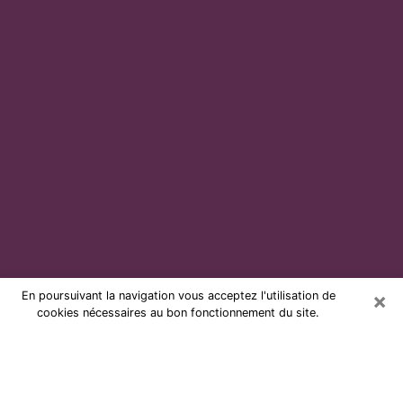
×
En poursuivant la navigation vous acceptez l'utilisation de
cookies nécessaires au bon fonctionnement du site.
Voyante par téléphone et pas chère
à Nieppe
Grâce à la voyance de nos jours, vous pouvez