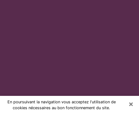
×
En poursuivant la navigation vous acceptez l'utilisation de
cookies nécessaires au bon fonctionnement du site.
Voyante par téléphone et pas chère
à Wavrin
Grâce à la voyance de nos jours, vous pouvez