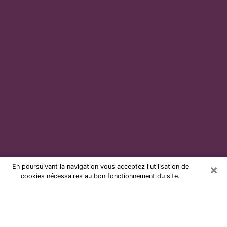
×
En poursuivant la navigation vous acceptez l'utilisation de
cookies nécessaires au bon fonctionnement du site.
Voyante par téléphone et pas chère
à Gouvieux
Grâce à la voyance de nos jours, vous pouvez