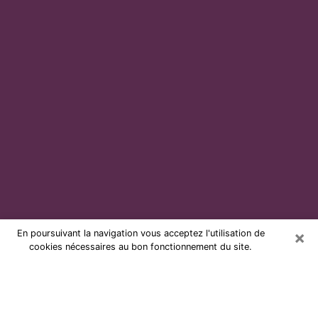
×
En poursuivant la navigation vous acceptez l'utilisation de
cookies nécessaires au bon fonctionnement du site.
Voyante par téléphone et pas chère
à Mourenx
Grâce à la voyance de nos jours, vous pouvez