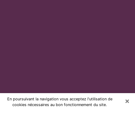
×
En poursuivant la navigation vous acceptez l'utilisation de
cookies nécessaires au bon fonctionnement du site.
Voyante par téléphone et pas chère
à Orthez
Grâce à la voyance de nos jours, vous pouvez