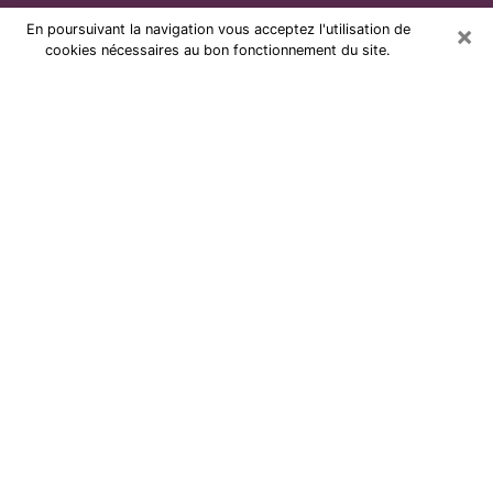
×
En poursuivant la navigation vous acceptez l'utilisation de
cookies nécessaires au bon fonctionnement du site.
Voyante par téléphone et pas chère
à Francheville
Grâce à la voyance de nos jours, vous pouvez
aisément découvrir beaucoup sur votre vie passée,
celle actuelle ainsi que sur les événements majeurs qui
peuvent arriver. Le nombre de personnes qui se
tournent vers la voyance est très loin d’être
négligeable à cause des nombreux avantages qu’on
peut y trouver. Malheureusement, un problème se
pose. Il n’est en effet pas toujours aisé de dénicher la
voyante idéale, celle qui comprend réellement les arts
divinatoires et qui sera capable de prédire votre avenir
à la perfection. Si vous recherchez alors une voyante à
Francheville sérieuse qui saura résoudre plusieurs des
problématiques auxquelles vous faites face, je vous