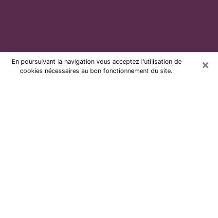
×
En poursuivant la navigation vous acceptez l'utilisation de
cookies nécessaires au bon fonctionnement du site.
Voyante par téléphone et pas chère
à Villefranche-sur-Saône
Grâce à la voyance de nos jours, vous pouvez
aisément découvrir beaucoup sur votre vie passée,
celle actuelle ainsi que sur les événements majeurs qui
peuvent arriver. Le nombre de personnes qui se
tournent vers la voyance est très loin d’être
négligeable à cause des nombreux avantages qu’on
peut y trouver. Malheureusement, un problème se
pose. Il n’est en effet pas toujours aisé de dénicher la
voyante idéale, celle qui comprend réellement les arts