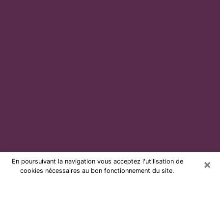
×
En poursuivant la navigation vous acceptez l'utilisation de
cookies nécessaires au bon fonctionnement du site.
Voyante par téléphone et pas chère
à Digoin
Grâce à la voyance de nos jours, vous pouvez