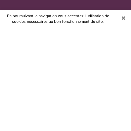
×
En poursuivant la navigation vous acceptez l'utilisation de
cookies nécessaires au bon fonctionnement du site.
Voyante par téléphone et pas chère
à La Ferté-Bernard
Grâce à la voyance de nos jours, vous pouvez
aisément découvrir beaucoup sur votre vie passée,
celle actuelle ainsi que sur les événements majeurs qui
peuvent arriver. Le nombre de personnes qui se
tournent vers la voyance est très loin d’être
négligeable à cause des nombreux avantages qu’on
peut y trouver. Malheureusement, un problème se
pose. Il n’est en effet pas toujours aisé de dénicher la
voyante idéale, celle qui comprend réellement les arts
divinatoires et qui sera capable de prédire votre avenir
à la perfection. Si vous recherchez alors une voyante à
La Ferté-Bernard sérieuse qui saura résoudre plusieurs