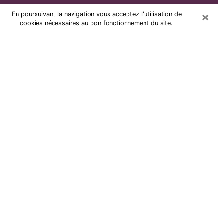
×
En poursuivant la navigation vous acceptez l'utilisation de
cookies nécessaires au bon fonctionnement du site.
Voyante par téléphone et pas chère
à Petit-Couronne
Grâce à la voyance de nos jours, vous pouvez
aisément découvrir beaucoup sur votre vie passée,
celle actuelle ainsi que sur les événements majeurs qui
peuvent arriver. Le nombre de personnes qui se
tournent vers la voyance est très loin d’être
négligeable à cause des nombreux avantages qu’on
peut y trouver. Malheureusement, un problème se
pose. Il n’est en effet pas toujours aisé de dénicher la
voyante idéale, celle qui comprend réellement les arts
divinatoires et qui sera capable de prédire votre avenir
à la perfection. Si vous recherchez alors une voyante à
Petit-Couronne sérieuse qui saura résoudre plusieurs
des problématiques auxquelles vous faites face, je