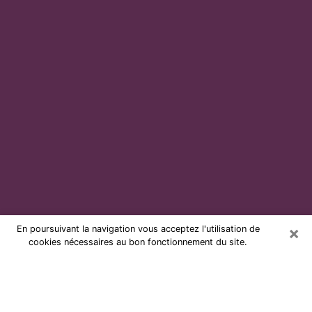
×
En poursuivant la navigation vous acceptez l'utilisation de
cookies nécessaires au bon fonctionnement du site.
Voyante par téléphone et pas chère
à Noisiel
Grâce à la voyance de nos jours, vous pouvez