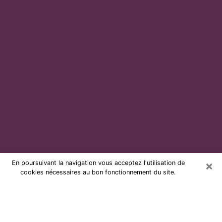
×
En poursuivant la navigation vous acceptez l'utilisation de
cookies nécessaires au bon fonctionnement du site.
Voyante par téléphone et pas chère
à Fresnes
Grâce à la voyance de nos jours, vous pouvez