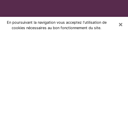
×
En poursuivant la navigation vous acceptez l'utilisation de
cookies nécessaires au bon fonctionnement du site.
Voyante par téléphone et pas chère
à La Londe-les-Maures
Grâce à la voyance de nos jours, vous pouvez
aisément découvrir beaucoup sur votre vie passée,
celle actuelle ainsi que sur les événements majeurs qui
peuvent arriver. Le nombre de personnes qui se
tournent vers la voyance est très loin d’être
négligeable à cause des nombreux avantages qu’on
peut y trouver. Malheureusement, un problème se
pose. Il n’est en effet pas toujours aisé de dénicher la
voyante idéale, celle qui comprend réellement les arts
divinatoires et qui sera capable de prédire votre avenir
à la perfection. Si vous recherchez alors une voyante à