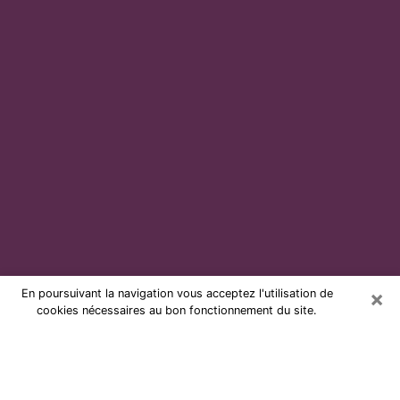
×
En poursuivant la navigation vous acceptez l'utilisation de
cookies nécessaires au bon fonctionnement du site.
Voyante par téléphone et pas chère
à Oyonnax
Grâce à la voyance de nos jours, vous pouvez