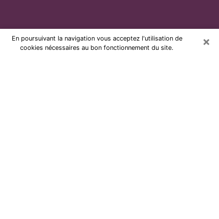
×
En poursuivant la navigation vous acceptez l'utilisation de
cookies nécessaires au bon fonctionnement du site.
Voyante par téléphone et pas chère
à Charleville-Mézières
Grâce à la voyance de nos jours, vous pouvez
aisément découvrir beaucoup sur votre vie passée,
celle actuelle ainsi que sur les événements majeurs qui
peuvent arriver. Le nombre de personnes qui se
tournent vers la voyance est très loin d’être
négligeable à cause des nombreux avantages qu’on
peut y trouver. Malheureusement, un problème se
pose. Il n’est en effet pas toujours aisé de dénicher la
voyante idéale, celle qui comprend réellement les arts
divinatoires et qui sera capable de prédire votre avenir
à la perfection. Si vous recherchez alors une voyante à