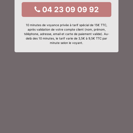
04 23 09 09 92
10 minutes de voyance privée à tarif spécial de 15€ TTC,
après validation de votre compte client (nom, prénom,
téléphone, adresse, email et carte de paiement valide). Au-
delà des 10 minutes, le tarif varie de 3,5€ à 9,5€ TTC par
minute selon le voyant.