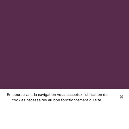
×
En poursuivant la navigation vous acceptez l'utilisation de
cookies nécessaires au bon fonctionnement du site.
Voyante par téléphone et pas chère
à Mulhouse
Grâce à la voyance de nos jours, vous pouvez