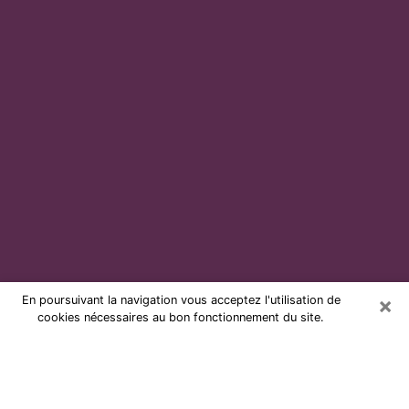
×
En poursuivant la navigation vous acceptez l'utilisation de
cookies nécessaires au bon fonctionnement du site.
Voyante par téléphone et pas chère
à Tarbes
Grâce à la voyance de nos jours, vous pouvez