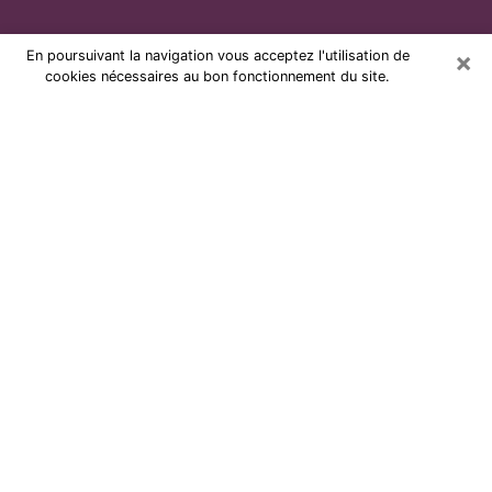
×
En poursuivant la navigation vous acceptez l'utilisation de
cookies nécessaires au bon fonctionnement du site.
Voyante par téléphone et pas chère
à Châteauroux
Grâce à la voyance de nos jours, vous pouvez
aisément découvrir beaucoup sur votre vie passée,
celle actuelle ainsi que sur les événements majeurs qui
peuvent arriver. Le nombre de personnes qui se
tournent vers la voyance est très loin d’être
négligeable à cause des nombreux avantages qu’on
peut y trouver. Malheureusement, un problème se
pose. Il n’est en effet pas toujours aisé de dénicher la
voyante idéale, celle qui comprend réellement les arts
divinatoires et qui sera capable de prédire votre avenir
à la perfection. Si vous recherchez alors une voyante à
Châteauroux sérieuse qui saura résoudre plusieurs des