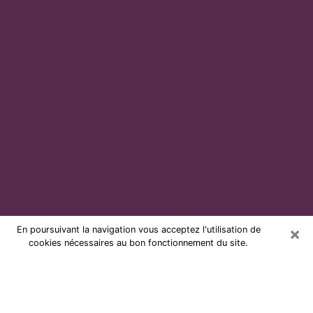
×
En poursuivant la navigation vous acceptez l'utilisation de
cookies nécessaires au bon fonctionnement du site.
Voyante par téléphone et pas chère
à Dax
Grâce à la voyance de nos jours, vous pouvez