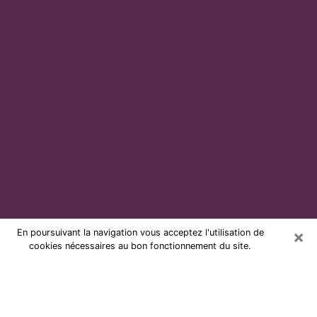
×
En poursuivant la navigation vous acceptez l'utilisation de
cookies nécessaires au bon fonctionnement du site.
Voyante par téléphone et pas chère
à Soustons
Grâce à la voyance de nos jours, vous pouvez