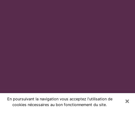
×
En poursuivant la navigation vous acceptez l'utilisation de
cookies nécessaires au bon fonctionnement du site.
Voyante par téléphone et pas chère
à Agen
Grâce à la voyance de nos jours, vous pouvez