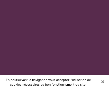
×
En poursuivant la navigation vous acceptez l'utilisation de
cookies nécessaires au bon fonctionnement du site.
Voyante par téléphone et pas chère
à Abbeville
Grâce à la voyance de nos jours, vous pouvez