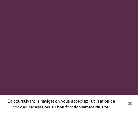
×
En poursuivant la navigation vous acceptez l'utilisation de
cookies nécessaires au bon fonctionnement du site.
Voyante par téléphone et pas chère
à Péronne
Grâce à la voyance de nos jours, vous pouvez