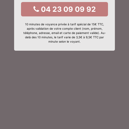
04 23 09 09 92
10 minutes de voyance privée à tarif spécial de 15€ TTC,
après validation de votre compte client (nom, prénom,
téléphone, adresse, email et carte de paiement valide). Au-
delà des 10 minutes, le tarif varie de 3,5€ à 9,5€ TTC par
minute selon le voyant.